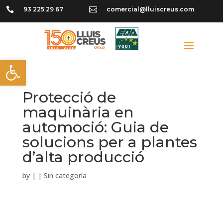

93 225 29 67

comercial@lluiscreus.com
Obre la barra d'eines
Protecció de
maquinària en
automoció: Guia de
solucions per a plantes
d’alta producció
by
|
|
Sin categoría