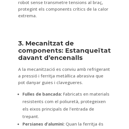
robot sense transmetre tensions al braç,
protegint els components crítics de la calor
extrema.
3. Mecanitzat de
components: Estanqueïtat
davant d’encenalls
A la mecanització es conviu amb refrigerant
a pressió i ferritja metàl·lica abrasiva que
pot danyar guies i clavegueres.
Fulles de bancada:
Fabricats en materials
resistents com el poliuretà, protegeixen
els eixos principals de l’entrada de
trepant.
Persianes d’alumini:
Quan la ferritja és