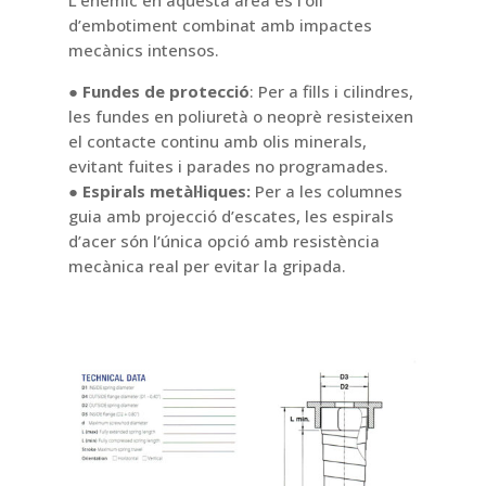
L’enemic en aquesta àrea és l’oli
d’embotiment combinat amb impactes
mecànics intensos.
● Fundes de protecció
: Per a fills i cilindres,
les fundes en poliuretà o neoprè resisteixen
el contacte continu amb olis minerals,
evitant fuites i parades no programades.
● Espirals metàl·liques:
Per a les columnes
guia amb projecció d’escates, les espirals
d’acer són l’única opció amb resistència
mecànica real per evitar la gripada.