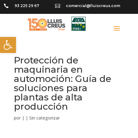

93 225 29 67

comercial@lluiscreus.com
Abrir barra de herramientas
Protección de
maquinaria en
automoción: Guía de
soluciones para
plantas de alta
producción
por
|
|
Sin categorizar