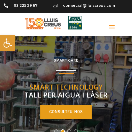

93 225 29 67

comercial@lluiscreus.com
Obre la barra d'eines
SMART CARE
SMART TECHNOLOGY
TALL PER AIGUA I LÀSER
CONSULTEU-NOS