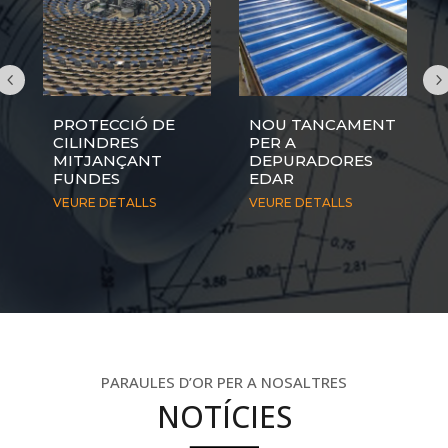
DE
NOU TANCAMENT
LLIT
PER A
LATERALITZABLE
T
DEPURADORES
VEURE DETALLS
EDAR
S
VEURE DETALLS
PARAULES D’OR PER A NOSALTRES
NOTÍCIES