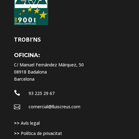
TROBI’NS
OFICINA:
C/ Manuel Fernández Márquez, 50
08918 Badalona
Barcelona

93 225 29 67

comercial@lluiscreus.com
>>
Avís legal
>>
Política de privacitat