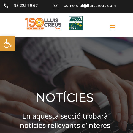

93 225 29 67

comercial@lluiscreus.com
Obre la barra d'eines
NOTÍCIES
En aquesta secció trobarà
notícies rellevants d’interès