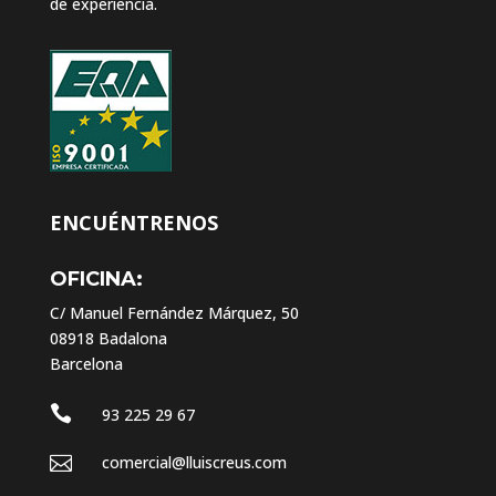
de experiencia.
ENCUÉNTRENOS
OFICINA:
C/ Manuel Fernández Márquez, 50
08918 Badalona
Barcelona

93 225 29 67

comercial@lluiscreus.com