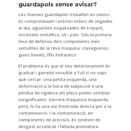
guardapols sense avisar?
Les manxes guardapols treballen en silenci.
Es comprimeixen i estiren milers de vegades
al dia, aguanten esquitxades de trepant,
encenalls metàl·lics, oli i pols. Són la primera
línia de defensa dels components més
sensibles de la teva màquina: clavegueres,
guies lineals, fills hidràulics.
El problema és que el seu deteriorament és
gradual i gairebé invisible a l’ull si no saps
què cercar. Una petita esquerda, una
deformació a la boca de subjecció o una
pèrdua de rigidesa als plecs poden semblar
insignificants. Darrere d’aquesta esquerda,
però, hi ha una via d’entrada directa per a la
contaminació. I la contaminació, en
components de precisió, és sinònim de
desgast accelerat i fallada prematura.