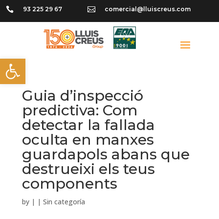

93 225 29 67

comercial@lluiscreus.com
Obre la barra d'eines
Guia d’inspecció
predictiva: Com
detectar la fallada
oculta en manxes
guardapols abans que
destrueixi els teus
components
by
|
|
Sin categoría