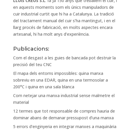
LLUIS CREUS S.L
. fa ja 150 anys que treballem el cuir, i
en aquests moments som els únics manipuladors de
cuir industrial curtit que hi ha a Catalunya. La tradició
del tractament manual del cuir s’ha mantingut, i en el
llarg procés de fabricació, en molts aspectes encara
artesanal, hi ha molt anys d’experiència.
Publicacions:
Com el desgast a les guies de bancada pot destruir la
precisió del teu CNC
El mapa dels entorns impossibles: quina manxa
sobreviu en una EDAR, quina en una termosolar a
200°C i quina en una sala blanca
Com netejar una manxa industrial sense malmetre el
material
12 termes que tot responsable de compres hauria de
dominar abans de demanar pressupost d’una manxa
5 errors d’enginyeria en integrar manxes a maquinària