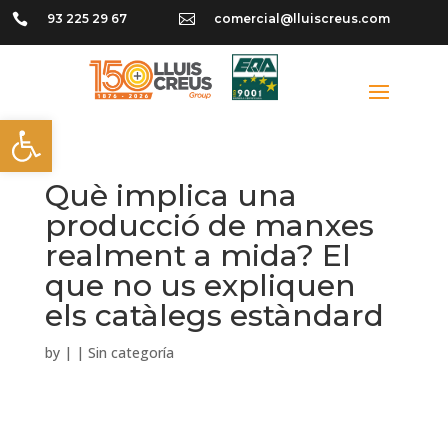

93 225 29 67

comercial@lluiscreus.com
Obre la barra d'eines
Què implica una
producció de manxes
realment a mida? El
que no us expliquen
els catàlegs estàndard
by
|
|
Sin categoría