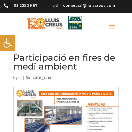

93 225 29 67

comercial@lluiscreus.com
Obre la barra d'eines
Participació en fires de
medi ambient
by
|
|
Sin categoría