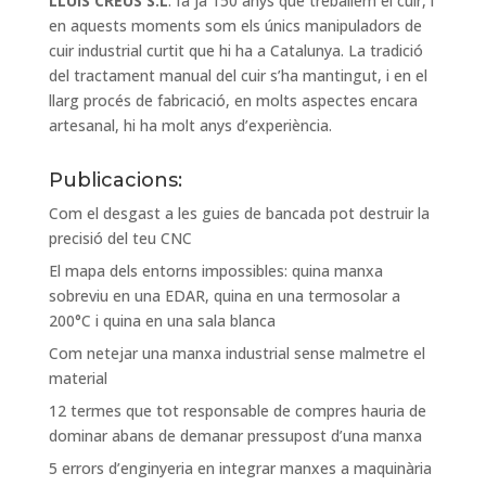
LLUIS CREUS S.L
. fa ja 150 anys que treballem el cuir, i
en aquests moments som els únics manipuladors de
cuir industrial curtit que hi ha a Catalunya. La tradició
del tractament manual del cuir s’ha mantingut, i en el
llarg procés de fabricació, en molts aspectes encara
artesanal, hi ha molt anys d’experiència.
Publicacions:
Com el desgast a les guies de bancada pot destruir la
precisió del teu CNC
El mapa dels entorns impossibles: quina manxa
sobreviu en una EDAR, quina en una termosolar a
200°C i quina en una sala blanca
Com netejar una manxa industrial sense malmetre el
material
12 termes que tot responsable de compres hauria de
dominar abans de demanar pressupost d’una manxa
5 errors d’enginyeria en integrar manxes a maquinària