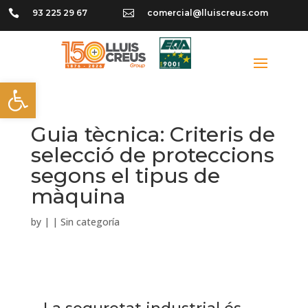

93 225 29 67

comercial@lluiscreus.com
Obre la barra d'eines
Guia tècnica: Criteris de
selecció de proteccions
segons el tipus de
màquina
by
|
|
Sin categoría