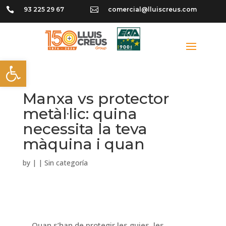

93 225 29 67

comercial@lluiscreus.com
Obre la barra d'eines
Manxa vs protector
metàl·lic: quina
necessita la teva
màquina i quan
by
|
|
Sin categoría
Quan s’han de protegir les guies, les