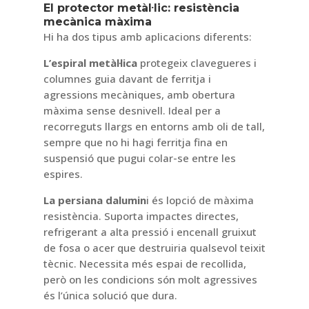
El protector metàl·lic: resistència
mecànica màxima
Hi ha dos tipus amb aplicacions diferents:
L’espiral metàl·lica
protegeix clavegueres i
columnes guia davant de ferritja i
agressions mecàniques, amb obertura
màxima sense desnivell. Ideal per a
recorreguts llargs en entorns amb oli de tall,
sempre que no hi hagi ferritja fina en
suspensió que pugui colar-se entre les
espires.
La persiana dalumin
i és lopció de màxima
resistència. Suporta impactes directes,
refrigerant a alta pressió i encenall gruixut
de fosa o acer que destruiria qualsevol teixit
tècnic. Necessita més espai de recollida,
però on les condicions són molt agressives
és l’única solució que dura.