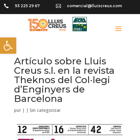

93 225 29 67

comercial@lluiscreus.com
Abrir barra de herramientas
Artículo sobre Lluis
Creus s.l. en la revista
Theknos del Col·legi
d’Enginyers de
Barcelona
por
|
|
Sin categorizar