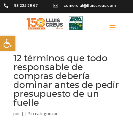

93 225 29 67

comercial@lluiscreus.com
Abrir barra de herramientas
12 términos que todo
responsable de
compras debería
dominar antes de pedir
presupuesto de un
fuelle
por
|
|
Sin categorizar