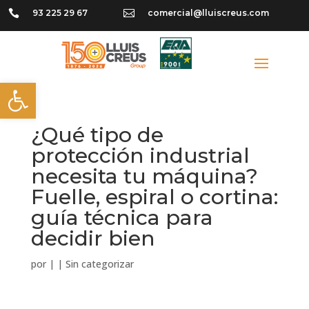

93 225 29 67

comercial@lluiscreus.com
Abrir barra de herramientas
¿Qué tipo de
protección industrial
necesita tu máquina?
Fuelle, espiral o cortina:
guía técnica para
decidir bien
por
|
|
Sin categorizar