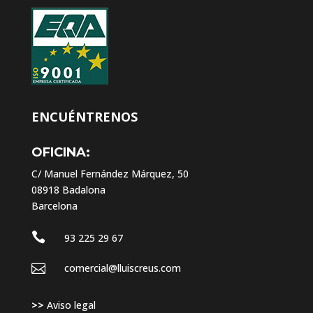
ENCUÉNTRENOS
OFICINA:
C/ Manuel Fernández Márquez, 50
08918 Badalona
Barcelona

93 225 29 67

comercial@lluiscreus.com
>>
Aviso legal