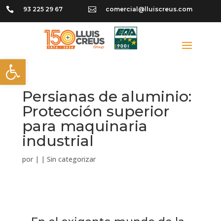

93 225 29 67

comercial@lluiscreus.com
Abrir barra de herramientas
Persianas de aluminio:
Protección superior
para maquinaria
industrial
por
|
|
Sin categorizar