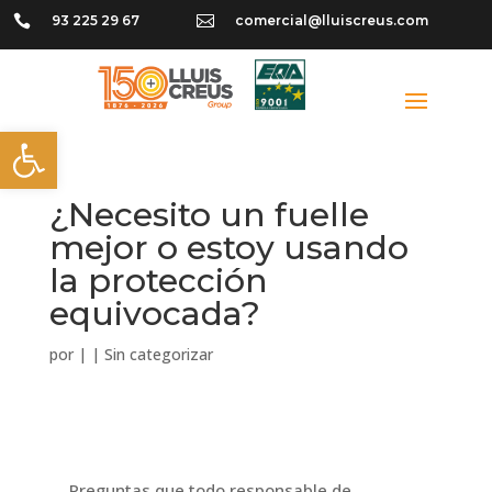

93 225 29 67

comercial@lluiscreus.com
Abrir barra de herramientas
¿Necesito un fuelle
mejor o estoy usando
la protección
equivocada?
por
|
|
Sin categorizar
Preguntas que todo responsable de