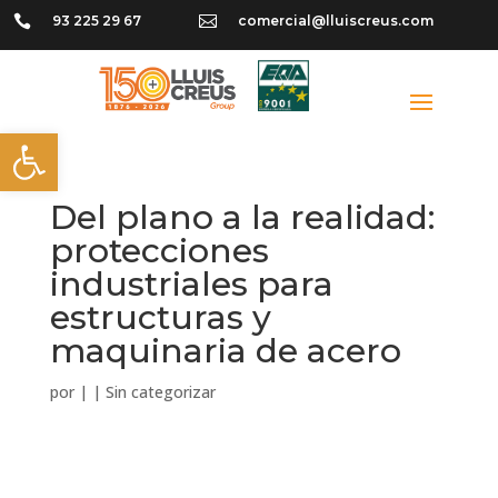

93 225 29 67

comercial@lluiscreus.com
Abrir barra de herramientas
Del plano a la realidad:
protecciones
industriales para
estructuras y
maquinaria de acero
por
|
|
Sin categorizar